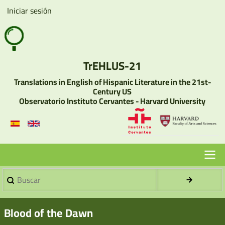
Pasar
Iniciar sesión
User
al
account
contenido
menu
principal
TrEHLUS-21
Translations in English of Hispanic Literature in the 21st-
Century US
Observatorio Instituto Cervantes - Harvard University
Buscar
Menu
Principal
Blood of the Dawn
-