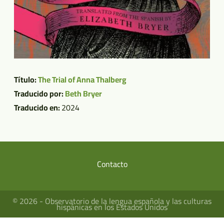
Título:
The Trial of Anna Thalberg
Traducido por:
Beth Bryer
Traducido en:
2024
Contacto
Menú
del
© 2026 - Observatorio de la lengua española y las culturas
pie
hispánicas en los Estados Unidos