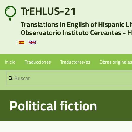
Pasar
TrEHLUS-21
User
al
Translations in English of Hispanic L
contenido
account
Observatorio Instituto Cervantes - 
principal
menu
Menu
Inicio
Traducciones
Traductores/as
Obras originales
Buscar
Principal
-
Political fiction
Sin
Borradores