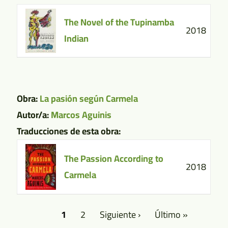
The Novel of the Tupinamba
2018
Indian
Obra:
La pasión según Carmela
Autor/a:
Marcos Aguinis
Traducciones de esta obra:
The Passion According to
2018
Carmela
Página
1
Página
2
Siguiente
Siguiente ›
Última
Último »