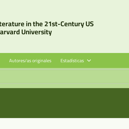
iterature in the 21st-Century US
Harvard University
Autores/as originales
Estadísticas