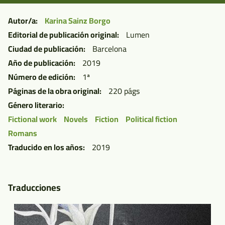
Sin
Autor/a
Karina Sainz Borgo
Borradores
Editorial de publicación original
Lumen
Ciudad de publicación
Barcelona
Año de publicación
2019
Número de edición
1ª
Páginas de la obra original
220 págs
Género literario
Fictional work
Novels
Fiction
Political fiction
Romans
Traducido en los años
2019
Traducciones