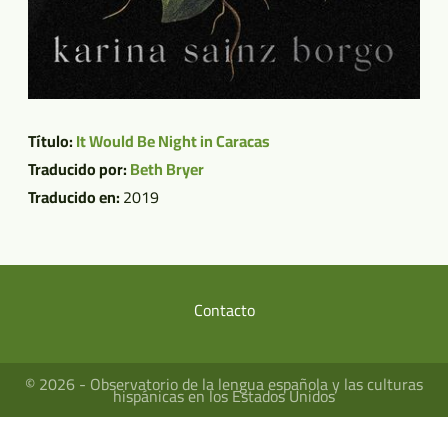
Título:
It Would Be Night in Caracas
Traducido por:
Beth Bryer
Traducido en:
2019
Contacto
Menú
del
© 2026 - Observatorio de la lengua española y las culturas
pie
hispánicas en los Estados Unidos