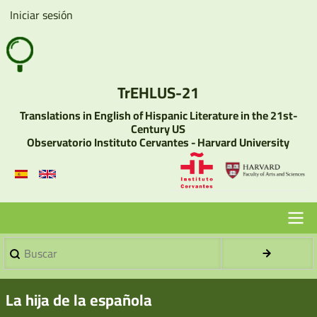
Pasar
Iniciar sesión
User
al
account
contenido
menu
principal
TrEHLUS-21
Translations in English of Hispanic Literature in the 21st-
Century US
Observatorio Instituto Cervantes - Harvard University
Buscar
Menu
Principal
La hija de la española
-