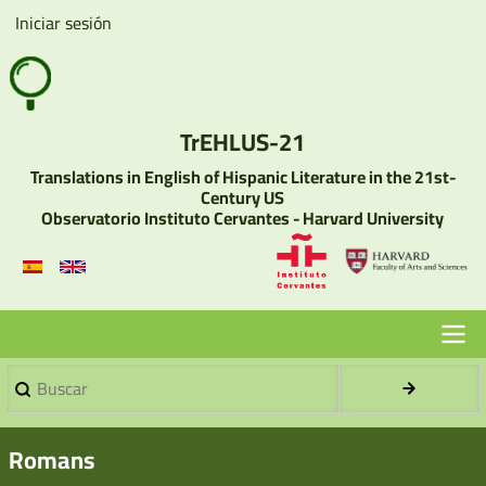
Pasar
Iniciar sesión
User
al
account
contenido
menu
principal
TrEHLUS-21
Translations in English of Hispanic Literature in the 21st-
Century US
Observatorio Instituto Cervantes - Harvard University
Buscar
Menu
Principal
Romans
-