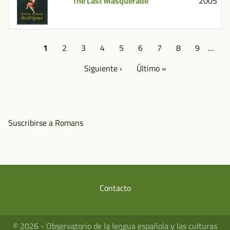
The Last Masquerade
2005
Paginación
Página
1
Página
2
Página
3
Página
4
Página
5
Página
6
Página
7
Página
8
Página
9
…
actual
Siguiente
Siguiente ›
Última
Último »
página
página
Suscribirse a Romans
Contacto
Menú
del
© 2026 - Observatorio de la lengua española y las culturas
pie