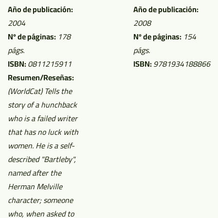
Año de publicación:
Año de publicación:
2004
2008
Nº de páginas:
178
Nº de páginas:
154
págs.
págs.
ISBN:
0811215911
ISBN:
9781934188866
Resumen/Reseñas:
(WorldCat)
Tells the
story of a hunchback
who is a failed writer
that has no luck with
women. He is a self-
described "Bartleby",
named after the
Herman Melville
character; someone
who, when asked to