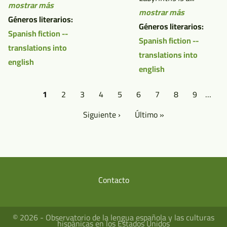
mostrar más
mostrar más
Géneros literarios:
Géneros literarios:
Spanish fiction --
Spanish fiction --
translations into
translations into
english
english
Paginación
Página
1
Página
2
Página
3
Página
4
Página
5
Página
6
Página
7
Página
8
Página
9
…
actual
Siguiente
Siguiente ›
Última
Último »
página
página
Contacto
Menú
del
© 2026 - Observatorio de la lengua española y las culturas
pie
hispánicas en los Estados Unidos