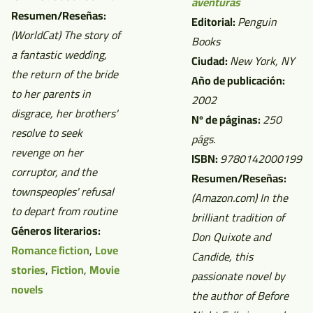
aventuras
Resumen/Reseñas:
Editorial:
Penguin
(WorldCat)
The story of
Books
a fantastic wedding,
Ciudad:
New York, NY
the return of the bride
Año de publicación:
to her parents in
2002
disgrace, her brothers'
Nº de páginas:
250
resolve to seek
págs.
revenge on her
ISBN:
9780142000199
corruptor, and the
Resumen/Reseñas:
townspeoples' refusal
(Amazon.com)
In the
to depart from routine
brilliant tradition of
Géneros literarios:
Don Quixote and
Romance fiction
,
Love
Candide, this
stories
,
Fiction
,
Movie
passionate novel by
novels
the author of Before