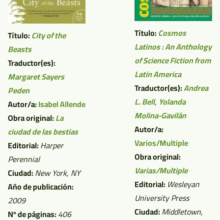
Título:
Cosmos
Título:
City of the
Latinos : An Anthology
Beasts
of Science Fiction from
Traductor(es):
Latin America
Margaret Sayers
Traductor(es):
Andrea
Peden
L. Bell
,
Yolanda
Autor/a:
Isabel Allende
Molina-Gavilán
Obra original:
La
Autor/a:
ciudad de las bestias
Varios/Multiple
Editorial:
Harper
Obra original:
Perennial
Varias/Multiple
Ciudad:
New York, NY
Editorial:
Wesleyan
Año de publicación:
University Press
2009
Ciudad:
Middletown,
Nº de páginas:
406