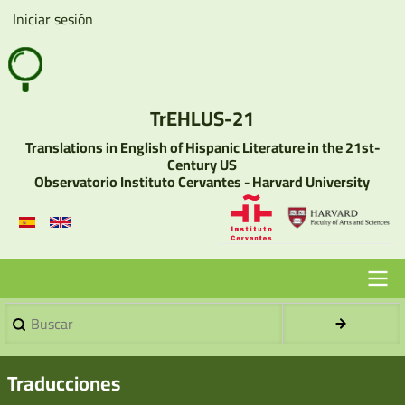
Pasar
Iniciar sesión
User
al
account
contenido
menu
principal
TrEHLUS-21
Translations in English of Hispanic Literature in the 21st-
Century US
Observatorio Instituto Cervantes - Harvard University
Buscar
Menu
Principal
Traducciones
-