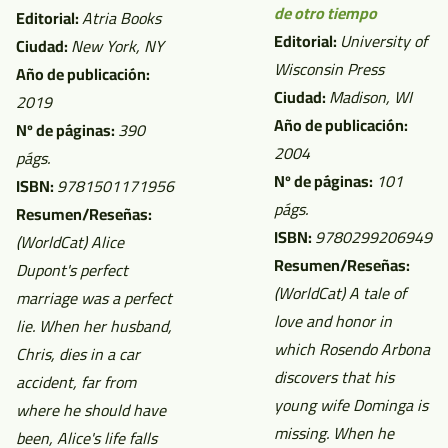
de otro tiempo
Editorial:
Atria Books
Editorial:
University of
Ciudad:
New York, NY
Wisconsin Press
Año de publicación:
Ciudad:
Madison, WI
2019
Año de publicación:
Nº de páginas:
390
2004
págs.
Nº de páginas:
101
ISBN:
9781501171956
págs.
Resumen/Reseñas:
ISBN:
9780299206949
(WorldCat)
Alice
Resumen/Reseñas:
Dupont's perfect
(WorldCat)
A tale of
marriage was a perfect
love and honor in
lie. When her husband,
which Rosendo Arbona
Chris, dies in a car
discovers that his
accident, far from
young wife Dominga is
where he should have
missing. When he
been, Alice's life falls