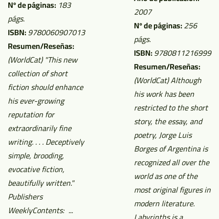
Nº de páginas:
183
2007
págs.
Nº de páginas:
256
ISBN:
9780060907013
págs.
Resumen/Reseñas:
ISBN:
9780811216999
(WorldCat)
"This new
Resumen/Reseñas:
collection of short
(WorldCat)
Although
fiction should enhance
his work has been
his ever-growing
restricted to the short
reputation for
story, the essay, and
extraordinarily fine
poetry, Jorge Luis
writing. . . . Deceptively
Borges of Argentina is
simple, brooding,
recognized all over the
evocative fiction,
world as one of the
beautifully written."
most original figures in
Publishers
modern literature.
WeeklyContents: ...
Labyrinths is a...