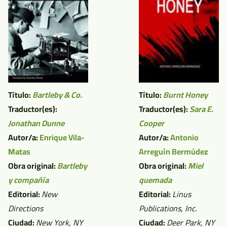
Título:
Bartleby & Co.
Título:
Burnt Honey
Traductor(es):
Traductor(es):
Sara E.
Jonathan Dunne
Cooper
Autor/a:
Enrique Vila-
Autor/a:
Antonio
Matas
Arreguín Bermúdez
Obra original:
Bartleby
Obra original:
Miel
y compañía
quemada
Editorial:
New
Editorial:
Linus
Directions
Publications, Inc.
Ciudad:
New York, NY
Ciudad:
Deer Park, NY