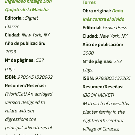
ingenioso hidalgo Don
Torres
Quijote de la Mancha
Obra original:
Doña
Editorial:
Signet
Inés contra el olvido
Classic
Editorial:
Grove Press
Ciudad:
New York, NY
Ciudad:
New York, NY
Año de publicación:
Año de publicación:
2003
2000
Nº de páginas:
527
Nº de páginas:
243
págs.
págs.
ISBN:
9780451528902
ISBN:
9780802137265
Resumen/Reseñas:
Resumen/Reseñas:
(WorldCat)
An abridged
(BOOK JACKET)
version designed to
Matriarch of a wealthy
relate without
planter family in the
digressions the
eighteenth-century
principal adventures of
village of Caracas,