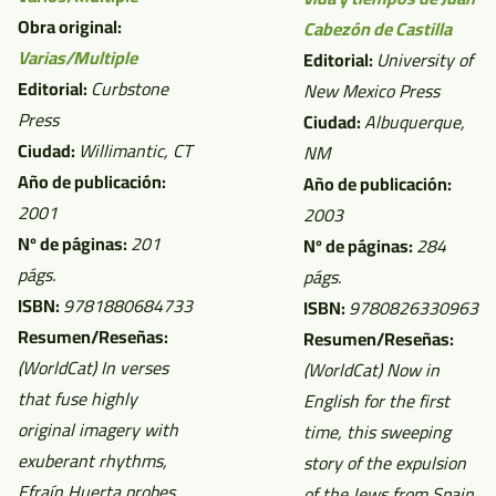
Obra original:
Cabezón de Castilla
Varias/Multiple
Editorial:
University of
Editorial:
Curbstone
New Mexico Press
Press
Ciudad:
Albuquerque,
Ciudad:
Willimantic, CT
NM
Año de publicación:
Año de publicación:
2001
2003
Nº de páginas:
201
Nº de páginas:
284
págs.
págs.
ISBN:
9781880684733
ISBN:
9780826330963
Resumen/Reseñas:
Resumen/Reseñas:
(WorldCat)
In verses
(WorldCat)
Now in
that fuse highly
English for the first
original imagery with
time, this sweeping
exuberant rhythms,
story of the expulsion
Efraín Huerta probes
of the Jews from Spain