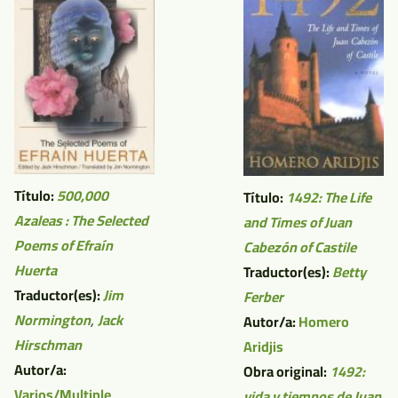
Título:
500,000
Título:
1492: The Life
Azaleas : The Selected
and Times of Juan
Poems of Efraín
Cabezón of Castile
Huerta
Traductor(es):
Betty
Traductor(es):
Jim
Ferber
Normington
,
Jack
Autor/a:
Homero
Hirschman
Aridjis
Autor/a:
Obra original:
1492:
Varios/Multiple
vida y tiempos de Juan