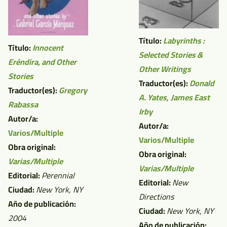
Título:
Labyrinths :
Título:
Innocent
Selected Stories &
Eréndira, and Other
Other Writings
Stories
Traductor(es):
Donald
Traductor(es):
Gregory
A. Yates
,
James East
Rabassa
Irby
Autor/a:
Autor/a:
Varios/Multiple
Varios/Multiple
Obra original:
Obra original:
Varias/Multiple
Varias/Multiple
Editorial:
Perennial
Editorial:
New
Ciudad:
New York, NY
Directions
Año de publicación:
Ciudad:
New York, NY
2004
Año de publicación: