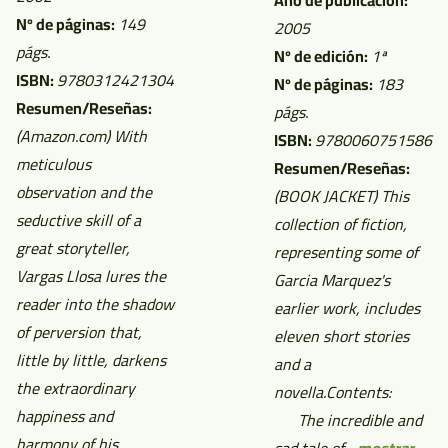
Año de publicación:
Nº de páginas:
149
2005
págs.
Nº de edición:
1ª
ISBN:
9780312421304
Nº de páginas:
183
Resumen/Reseñas:
págs.
(Amazon.com)
With
ISBN:
9780060751586
meticulous
Resumen/Reseñas:
observation and the
(BOOK JACKET)
This
seductive skill of a
collection of fiction,
great storyteller,
representing some of
Vargas Llosa lures the
Garcia Marquez's
reader into the shadow
earlier work, includes
of perversion that,
eleven short stories
little by little, darkens
and a
the extraordinary
novella.Contents:
happiness and
The incredible and
harmony of his