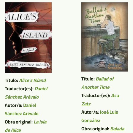
Título:
Ballad of
Título:
Alice's Island
Another Time
Traductor(es):
Daniel
Traductor(es):
Asa
Sánchez Arévalo
Zatz
Autor/a:
Daniel
Autor/a:
José Luis
Sánchez Arévalo
González
Obra original:
La isla
Obra original:
Balada
de Alice