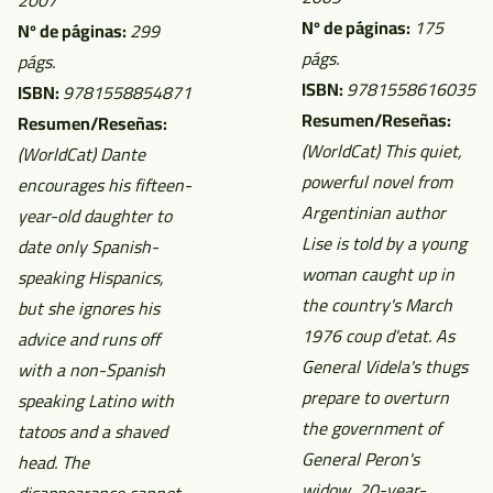
2007
Nº de páginas:
175
Nº de páginas:
299
págs.
págs.
ISBN:
9781558616035
ISBN:
9781558854871
Resumen/Reseñas:
Resumen/Reseñas:
(WorldCat)
This quiet,
(WorldCat)
Dante
powerful novel from
encourages his fifteen-
Argentinian author
year-old daughter to
Lise is told by a young
date only Spanish-
woman caught up in
speaking Hispanics,
the country's March
but she ignores his
1976 coup d'etat. As
advice and runs off
General Videla's thugs
with a non-Spanish
prepare to overturn
speaking Latino with
the government of
tatoos and a shaved
General Peron's
head. The
widow, 20-year-...