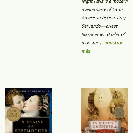
Night Falls is a modern
masterpiece of Latin
American fiction. Fray
Servando—priest,
blasphemer, dueler of
monsters,...
mostrar
más