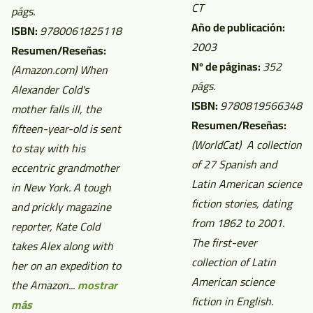
CT
págs.
Año de publicación:
ISBN:
9780061825118
2003
Resumen/Reseñas:
Nº de páginas:
352
(Amazon.com)
When
págs.
Alexander Cold's
ISBN:
9780819566348
mother falls ill, the
Resumen/Reseñas:
fifteen-year-old is sent
(WorldCat)
A collection
to stay with his
of 27 Spanish and
eccentric grandmother
Latin American science
in New York. A tough
fiction stories, dating
and prickly magazine
from 1862 to 2001.
reporter, Kate Cold
The first-ever
takes Alex along with
collection of Latin
her on an expedition to
American science
the Amazon...
mostrar
fiction in English.
más