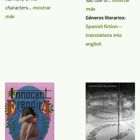
sad tale of...
mostrar
characters....
mostrar
más
más
Géneros literarios:
Spanish fiction --
translations into
english