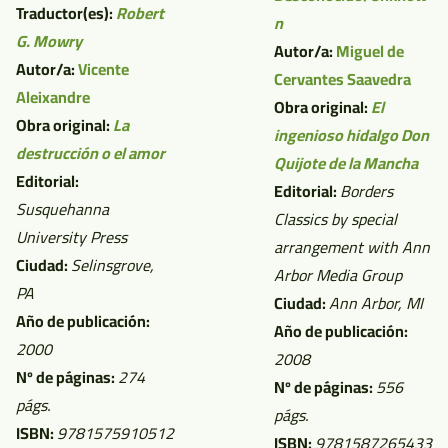
Traductor(es):
Robert
n
G. Mowry
Autor/a:
Miguel de
Autor/a:
Vicente
Cervantes Saavedra
Aleixandre
Obra original:
El
Obra original:
La
ingenioso hidalgo Don
destrucción o el amor
Quijote de la Mancha
Editorial:
Editorial:
Borders
Susquehanna
Classics by special
University Press
arrangement with Ann
Ciudad:
Selinsgrove,
Arbor Media Group
PA
Ciudad:
Ann Arbor, MI
Año de publicación:
Año de publicación:
2000
2008
Nº de páginas:
274
Nº de páginas:
556
págs.
págs.
ISBN:
9781575910512
ISBN:
9781587265433