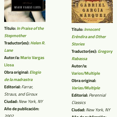
Título:
In Praise of the
Título:
Innocent
Stepmother
Eréndira and Other
Traductor(es):
Helen R.
Stories
Lane
Traductor(es):
Gregory
Autor/a:
Mario Vargas
Rabassa
Llosa
Autor/a:
Obra original:
Elogio
Varios/Multiple
de la madrastra
Obra original:
Editorial:
Farrar,
Varias/Multiple
Straus, and Giroux
Editorial:
Perennial
Ciudad:
New York, NY
Classics
Año de publicación:
Ciudad:
New York, NY
2002