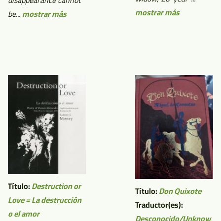
disappearance cannot
mostrar más
be...
mostrar más
Título:
Destruction or
Título:
Don Quixote
Love = La destrucción
Traductor(es):
o el amor
Desconocido/Unknow