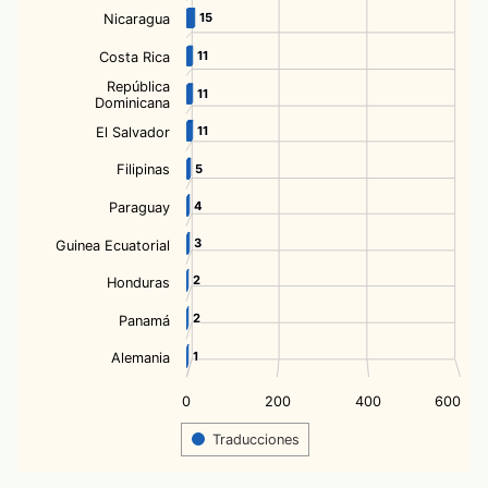
15
15
Nicaragua
11
11
Costa Rica
República
11
11
Dominicana
11
11
El Salvador
Filipinas
5
5
4
4
Paraguay
3
3
Guinea Ecuatorial
2
2
Honduras
2
2
Panamá
1
1
Alemania
0
200
400
600
Traducciones