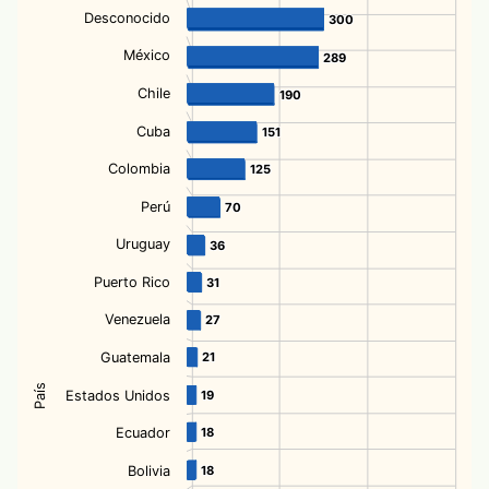
Desconocido
300
300
México
289
289
Chile
190
190
Cuba
151
151
Colombia
125
125
Perú
70
70
Uruguay
36
36
Puerto Rico
31
31
Venezuela
27
27
Guatemala
21
21
País
Estados Unidos
19
19
Ecuador
18
18
Bolivia
18
18